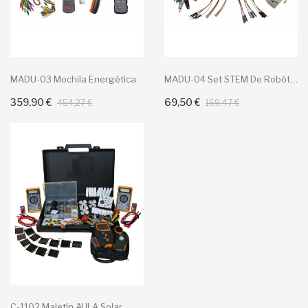
MADU-03 Mochila Energética
MADU-04 Set STEM De Robótica
359,90 €
69,50 €
Añadir Al Carrito
Añadir Al Carrito
454,27 €
169,47 €
C-1102 Maletín AULA Solar...