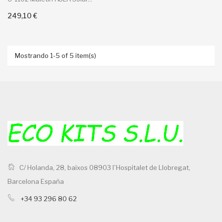
249,10 €
Añadir Al Carrito
Mostrando 1-5 of 5 item(s)
C/ Holanda, 28, baixos 08903 l`Hospitalet de Llobregat,
Barcelona España
+34 93 296 80 62