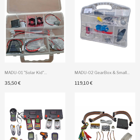
MADU-01 "Solar Kid"...
MADU-02 GearBox & Small...
35,50 €
119,10 €
Añadir Al Carrito
Añadir Al Carrito