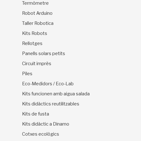
Termòmetre
Robot Arduino
Taller Robotica
Kits Robots
Rellotges
Panells solars petits
Circuit imprès
Piles
Eco-Medidors / Eco-Lab
Kits funcionen amb aigua salada
Kits didàctics reutilitzables
Kits de fusta
Kits didàctic a Dinamo
Cotxes ecològics