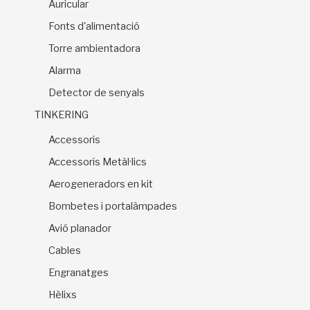
Auricular
Fonts d'alimentació
Torre ambientadora
Alarma
Detector de senyals
TINKERING
Accessoris
Accessoris Metàl·lics
Aerogeneradors en kit
Bombetes i portalàmpades
Avió planador
Cables
Engranatges
Hèlixs