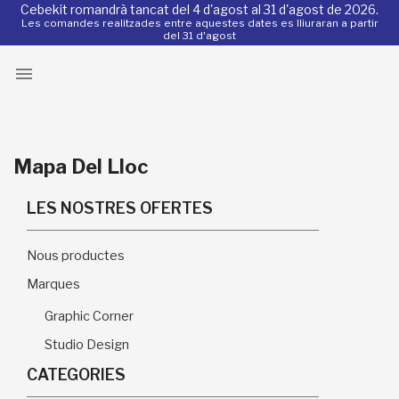
Cebekit romandrà tancat del 4 d'agost al 31 d'agost de 2026.
Les comandes realitzades entre aquestes dates es lliuraran a partir
del 31 d'agost

Mapa Del Lloc
LES NOSTRES OFERTES
Nous productes
Marques
Graphic Corner
Studio Design
CATEGORIES